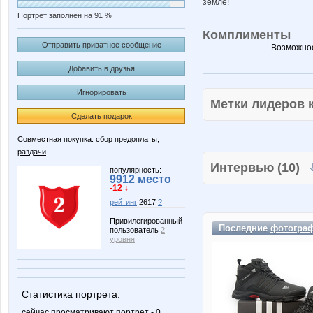
земле!
Портрет заполнен на 91 %
Комплименты
Отправить приватное сообщение
Возможнос
Добавить в друзья
Игнорировать
Метки лидеров
Сделать подарок
Совместная покупка: сбор предоплаты,
раздачи
Интервью (10)
популярность:
9912 место
-12 ↓
рейтинг
2617
?
Привилегированный
Последние
фотогра
пользователь
2
уровня
Статистика портрета:
сейчас просматривают портрет - 0