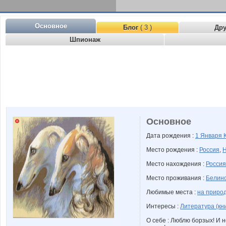
Основное
Блог
( 3 )
Др
Шпионаж
Основное
Дата рождения :
1 Января
Место рождения :
Россия
,
Н
Место нахождения :
Россия
Место проживания :
Белинс
Любимые места :
на природ
Интересы :
Литература (кни
О себе : Люблю борзых! И н